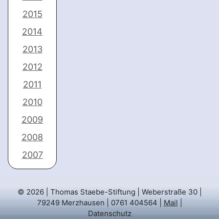
2015
2014
2013
2012
2011
2010
2009
2008
2007
© 2026 | Thomas Staebe-Stiftung | Weberstraße 30 |
79249 Merzhausen | 0761 404564 |
Mail
|
Datenschutz