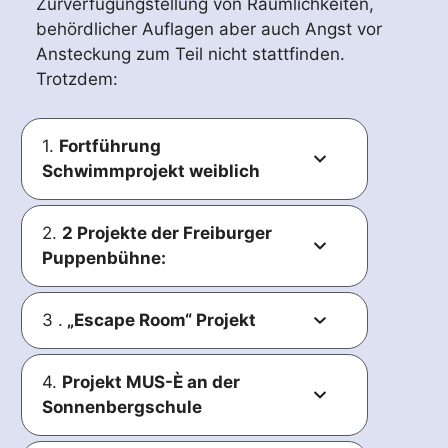
Zurverfügungstellung von Räumlichkeiten,
behördlicher Auflagen aber auch Angst vor
Ansteckung zum Teil nicht stattfinden.
Trotzdem:
1.
Fortführung
Schwimmprojekt weiblich
2.
2 Projekte der Freiburger
Puppenbühne:
3 .
„Escape Room“ Projekt
Mädchen der 3. Klasse der
Mit der Freiburger Puppenbühne haben
4.
Projekt MUS-È an der
Hebelschule und dann auch der 2. bis
wir seit Jahren gute Erfahrungen. Die
Sonnenbergschule
5. Klasse und der Wentzingerschule,
Auftritte in Kindergärten oder
insgesamt 17 Mädchen, nahmen an den