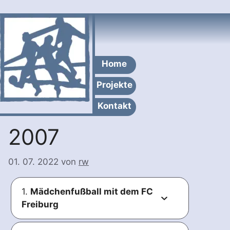
Zum
Inhalt
springen
Home
Projekte
Kontakt
2007
01. 07. 2022
von
rw
1.
Mädchenfußball mit dem FC
Freiburg