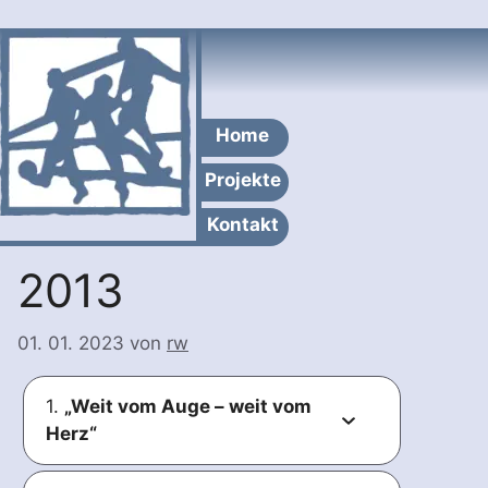
Zum
Inhalt
springen
Home
Projekte
Kontakt
2013
01. 01. 2023
von
rw
1.
„Weit vom Auge – weit vom
Herz“