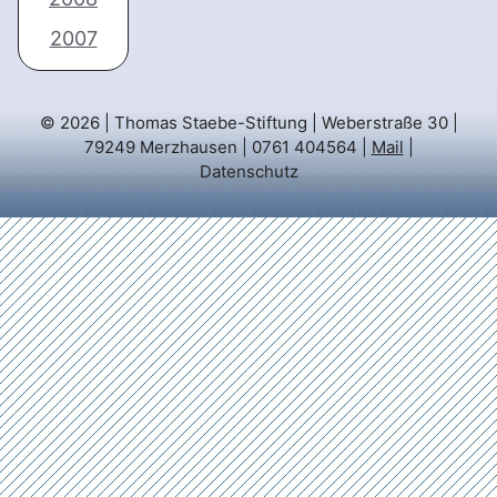
2007
© 2026 | Thomas Staebe-Stiftung | Weberstraße 30 |
79249 Merzhausen | 0761 404564 |
Mail
|
Datenschutz